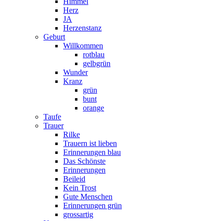
Himmel
Herz
JA
Herzenstanz
Geburt
Willkommen
rotblau
gelbgrün
Wunder
Kranz
grün
bunt
orange
Taufe
Trauer
Rilke
Trauern ist lieben
Erinnerungen blau
Das Schönste
Erinnerungen
Beileid
Kein Trost
Gute Menschen
Erinnerungen grün
grossartig