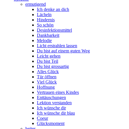
ermutigend
Ich denke an dich
Lächeln
Hindernis
So schön
Desinfektionsmittel
Dankbarkeit
Melodie
Licht erstrahlen lassen
Du bist auf einem guten Weg
Leicht gehen
Du bist Teil
Du bist grossartig
Alles Glück
Tür öffnen
Viel Glück
Hoffnung
Vertrauen eines Kindes
Enttäuschungen
Lektion verstanden
Ich wünsche dir
Ich wünsche dir blau
Coeur
Glücksmoment
heiter