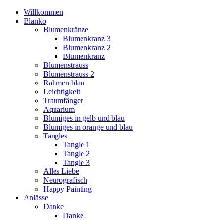
Willkommen
Blanko
Blumenkränze
Blumenkranz 3
Blumenkranz 2
Blumenkranz
Blumenstrauss
Blumenstrauss 2
Rahmen blau
Leichtigkeit
Traumfänger
Aquarium
Blumiges in gelb und blau
Blumiges in orange und blau
Tangles
Tangle 1
Tangle 2
Tangle 3
Alles Liebe
Neurografisch
Happy Painting
Anlässe
Danke
Danke