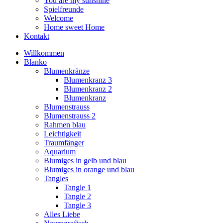
You are my sunshine
Spielfreunde
Welcome
Home sweet Home
Kontakt
Willkommen
Blanko
Blumenkränze
Blumenkranz 3
Blumenkranz 2
Blumenkranz
Blumenstrauss
Blumenstrauss 2
Rahmen blau
Leichtigkeit
Traumfänger
Aquarium
Blumiges in gelb und blau
Blumiges in orange und blau
Tangles
Tangle 1
Tangle 2
Tangle 3
Alles Liebe