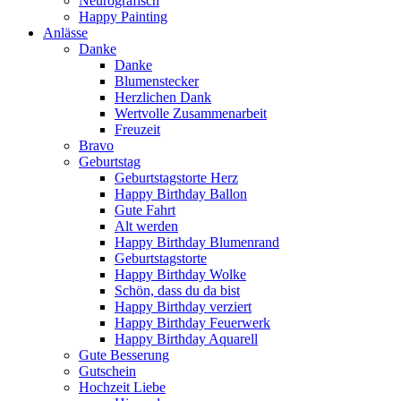
Neurografisch
Happy Painting
Anlässe
Danke
Danke
Blumenstecker
Herzlichen Dank
Wertvolle Zusammenarbeit
Freuzeit
Bravo
Geburtstag
Geburtstagstorte Herz
Happy Birthday Ballon
Gute Fahrt
Alt werden
Happy Birthday Blumenrand
Geburtstagstorte
Happy Birthday Wolke
Schön, dass du da bist
Happy Birthday verziert
Happy Birthday Feuerwerk
Happy Birthday Aquarell
Gute Besserung
Gutschein
Hochzeit Liebe