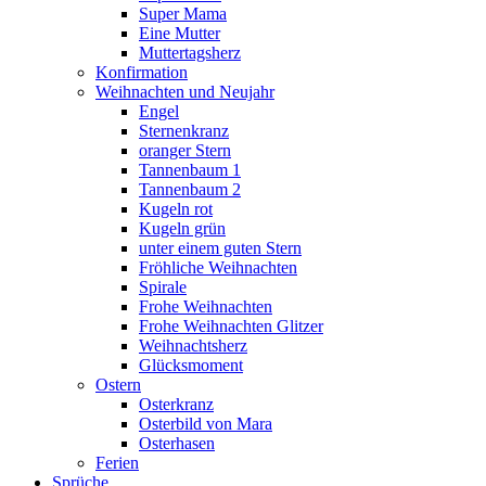
Super Mama
Eine Mutter
Muttertagsherz
Konfirmation
Weihnachten und Neujahr
Engel
Sternenkranz
oranger Stern
Tannenbaum 1
Tannenbaum 2
Kugeln rot
Kugeln grün
unter einem guten Stern
Fröhliche Weihnachten
Spirale
Frohe Weihnachten
Frohe Weihnachten Glitzer
Weihnachtsherz
Glücksmoment
Ostern
Osterkranz
Osterbild von Mara
Osterhasen
Ferien
Sprüche