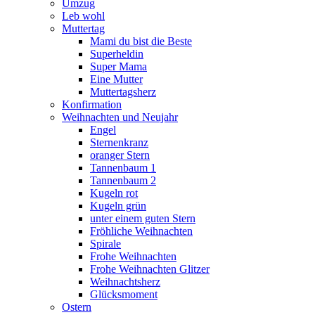
Umzug
Leb wohl
Muttertag
Mami du bist die Beste
Superheldin
Super Mama
Eine Mutter
Muttertagsherz
Konfirmation
Weihnachten und Neujahr
Engel
Sternenkranz
oranger Stern
Tannenbaum 1
Tannenbaum 2
Kugeln rot
Kugeln grün
unter einem guten Stern
Fröhliche Weihnachten
Spirale
Frohe Weihnachten
Frohe Weihnachten Glitzer
Weihnachtsherz
Glücksmoment
Ostern