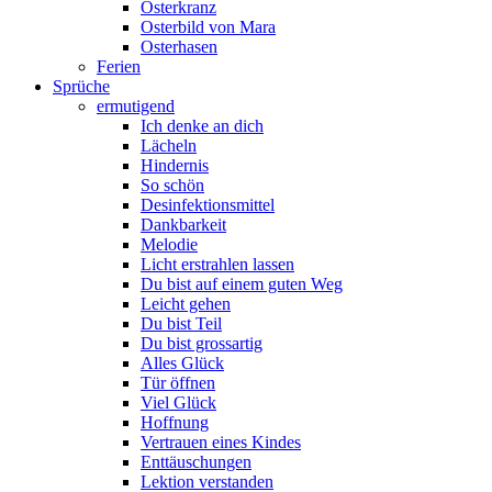
Osterkranz
Osterbild von Mara
Osterhasen
Ferien
Sprüche
ermutigend
Ich denke an dich
Lächeln
Hindernis
So schön
Desinfektionsmittel
Dankbarkeit
Melodie
Licht erstrahlen lassen
Du bist auf einem guten Weg
Leicht gehen
Du bist Teil
Du bist grossartig
Alles Glück
Tür öffnen
Viel Glück
Hoffnung
Vertrauen eines Kindes
Enttäuschungen
Lektion verstanden