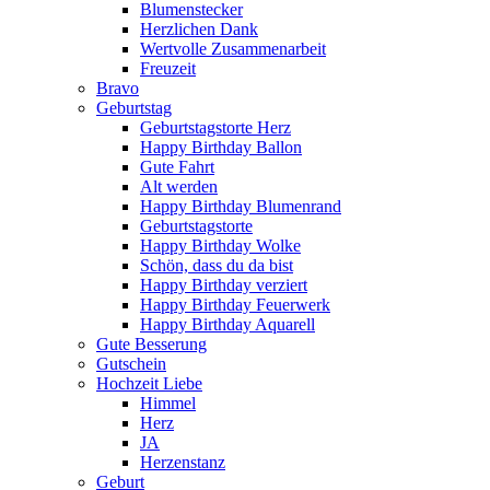
Blumenstecker
Herzlichen Dank
Wertvolle Zusammenarbeit
Freuzeit
Bravo
Geburtstag
Geburtstagstorte Herz
Happy Birthday Ballon
Gute Fahrt
Alt werden
Happy Birthday Blumenrand
Geburtstagstorte
Happy Birthday Wolke
Schön, dass du da bist
Happy Birthday verziert
Happy Birthday Feuerwerk
Happy Birthday Aquarell
Gute Besserung
Gutschein
Hochzeit Liebe
Himmel
Herz
JA
Herzenstanz
Geburt