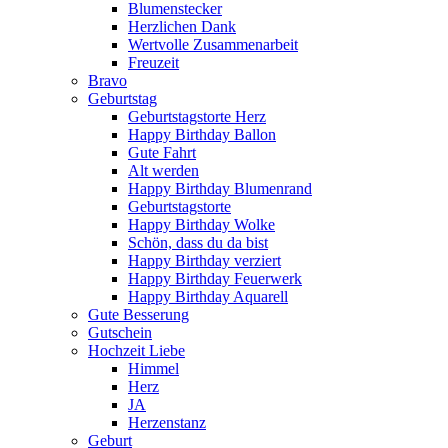
Blumenstecker
Herzlichen Dank
Wertvolle Zusammenarbeit
Freuzeit
Bravo
Geburtstag
Geburtstagstorte Herz
Happy Birthday Ballon
Gute Fahrt
Alt werden
Happy Birthday Blumenrand
Geburtstagstorte
Happy Birthday Wolke
Schön, dass du da bist
Happy Birthday verziert
Happy Birthday Feuerwerk
Happy Birthday Aquarell
Gute Besserung
Gutschein
Hochzeit Liebe
Himmel
Herz
JA
Herzenstanz
Geburt