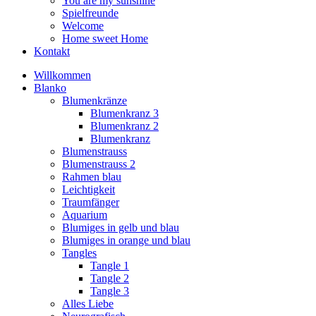
You are my sunshine
Spielfreunde
Welcome
Home sweet Home
Kontakt
Willkommen
Blanko
Blumenkränze
Blumenkranz 3
Blumenkranz 2
Blumenkranz
Blumenstrauss
Blumenstrauss 2
Rahmen blau
Leichtigkeit
Traumfänger
Aquarium
Blumiges in gelb und blau
Blumiges in orange und blau
Tangles
Tangle 1
Tangle 2
Tangle 3
Alles Liebe