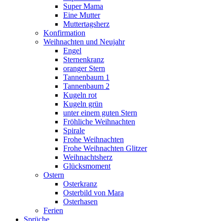
Super Mama
Eine Mutter
Muttertagsherz
Konfirmation
Weihnachten und Neujahr
Engel
Sternenkranz
oranger Stern
Tannenbaum 1
Tannenbaum 2
Kugeln rot
Kugeln grün
unter einem guten Stern
Fröhliche Weihnachten
Spirale
Frohe Weihnachten
Frohe Weihnachten Glitzer
Weihnachtsherz
Glücksmoment
Ostern
Osterkranz
Osterbild von Mara
Osterhasen
Ferien
Sprüche