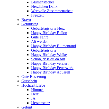
Blumenstecker
Herzlichen Dank
Wertvolle Zusammenarbeit
Freuzeit
Bravo
Geburtstag
Geburtstagstorte Herz
Happy Birthday Ballon
Gute Fahrt
Alt werden
Happy Birthday Blumenrand
Geburtstagstorte
Happy Birthday Wolke
Schön, dass du da bist
Happy Birthday verziert
Happy Birthday Feuerwerk
Happy Birthday Aquarell
Gute Besserung
Gutschein
Hochzeit Liebe
Himmel
Herz
JA
Herzenstanz
Geburt