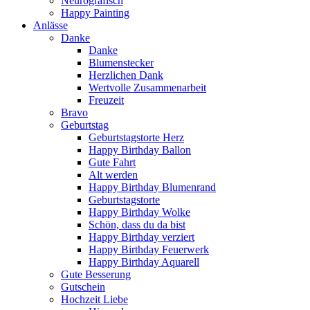
Neurografisch
Happy Painting
Anlässe
Danke
Danke
Blumenstecker
Herzlichen Dank
Wertvolle Zusammenarbeit
Freuzeit
Bravo
Geburtstag
Geburtstagstorte Herz
Happy Birthday Ballon
Gute Fahrt
Alt werden
Happy Birthday Blumenrand
Geburtstagstorte
Happy Birthday Wolke
Schön, dass du da bist
Happy Birthday verziert
Happy Birthday Feuerwerk
Happy Birthday Aquarell
Gute Besserung
Gutschein
Hochzeit Liebe