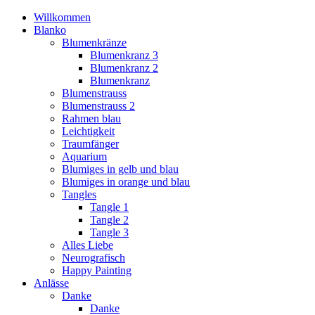
Willkommen
Blanko
Blumenkränze
Blumenkranz 3
Blumenkranz 2
Blumenkranz
Blumenstrauss
Blumenstrauss 2
Rahmen blau
Leichtigkeit
Traumfänger
Aquarium
Blumiges in gelb und blau
Blumiges in orange und blau
Tangles
Tangle 1
Tangle 2
Tangle 3
Alles Liebe
Neurografisch
Happy Painting
Anlässe
Danke
Danke