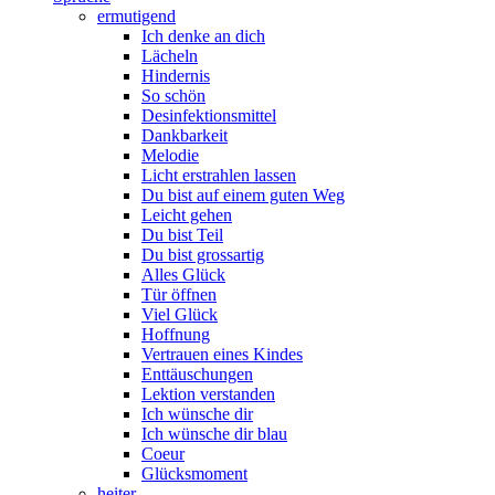
ermutigend
Ich denke an dich
Lächeln
Hindernis
So schön
Desinfektionsmittel
Dankbarkeit
Melodie
Licht erstrahlen lassen
Du bist auf einem guten Weg
Leicht gehen
Du bist Teil
Du bist grossartig
Alles Glück
Tür öffnen
Viel Glück
Hoffnung
Vertrauen eines Kindes
Enttäuschungen
Lektion verstanden
Ich wünsche dir
Ich wünsche dir blau
Coeur
Glücksmoment
heiter