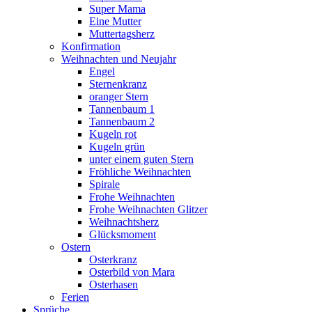
Super Mama
Eine Mutter
Muttertagsherz
Konfirmation
Weihnachten und Neujahr
Engel
Sternenkranz
oranger Stern
Tannenbaum 1
Tannenbaum 2
Kugeln rot
Kugeln grün
unter einem guten Stern
Fröhliche Weihnachten
Spirale
Frohe Weihnachten
Frohe Weihnachten Glitzer
Weihnachtsherz
Glücksmoment
Ostern
Osterkranz
Osterbild von Mara
Osterhasen
Ferien
Sprüche