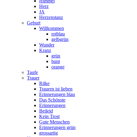
Himmel
Herz
JA
Herzenstanz
Geburt
Willkommen
rotblau
gelbgrün
Wunder
Kranz
grün
bunt
orange
Taufe
Trauer
Rilke
Trauern ist lieben
Erinnerungen blau
Das Schönste
Erinnerungen
Beileid
Kein Trost
Gute Menschen
Erinnerungen grün
grossartig