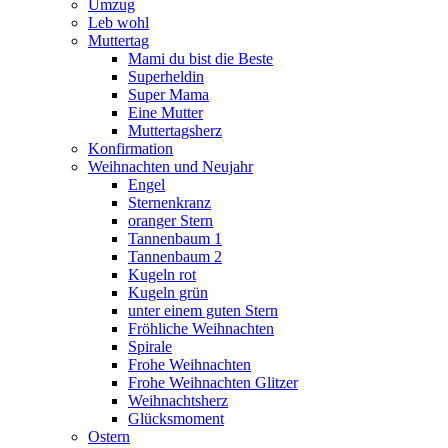
Umzug
Leb wohl
Muttertag
Mami du bist die Beste
Superheldin
Super Mama
Eine Mutter
Muttertagsherz
Konfirmation
Weihnachten und Neujahr
Engel
Sternenkranz
oranger Stern
Tannenbaum 1
Tannenbaum 2
Kugeln rot
Kugeln grün
unter einem guten Stern
Fröhliche Weihnachten
Spirale
Frohe Weihnachten
Frohe Weihnachten Glitzer
Weihnachtsherz
Glücksmoment
Ostern