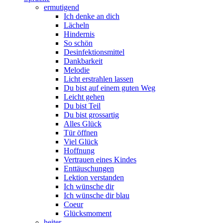
ermutigend
Ich denke an dich
Lächeln
Hindernis
So schön
Desinfektionsmittel
Dankbarkeit
Melodie
Licht erstrahlen lassen
Du bist auf einem guten Weg
Leicht gehen
Du bist Teil
Du bist grossartig
Alles Glück
Tür öffnen
Viel Glück
Hoffnung
Vertrauen eines Kindes
Enttäuschungen
Lektion verstanden
Ich wünsche dir
Ich wünsche dir blau
Coeur
Glücksmoment
heiter