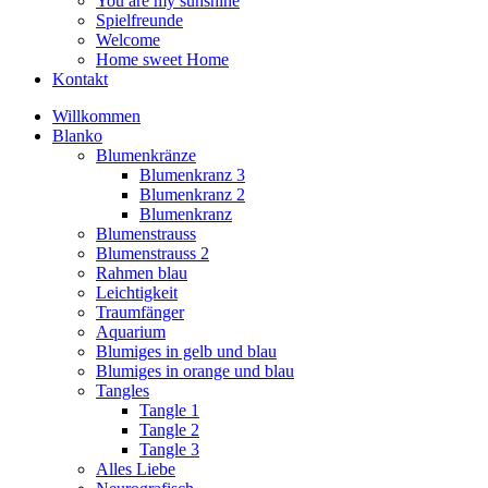
You are my sunshine
Spielfreunde
Welcome
Home sweet Home
Kontakt
Willkommen
Blanko
Blumenkränze
Blumenkranz 3
Blumenkranz 2
Blumenkranz
Blumenstrauss
Blumenstrauss 2
Rahmen blau
Leichtigkeit
Traumfänger
Aquarium
Blumiges in gelb und blau
Blumiges in orange und blau
Tangles
Tangle 1
Tangle 2
Tangle 3
Alles Liebe