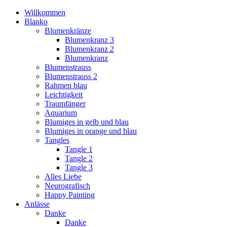
Willkommen
Blanko
Blumenkränze
Blumenkranz 3
Blumenkranz 2
Blumenkranz
Blumenstrauss
Blumenstrauss 2
Rahmen blau
Leichtigkeit
Traumfänger
Aquarium
Blumiges in gelb und blau
Blumiges in orange und blau
Tangles
Tangle 1
Tangle 2
Tangle 3
Alles Liebe
Neurografisch
Happy Painting
Anlässe
Danke
Danke