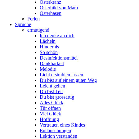
Osterkranz
Osterbild von Mara
Osterhasen
Ferien
Sprüche
ermutigend
Ich denke an dich
Lächeln
Hindernis
So schön
Desinfektionsmittel
Dankbarkeit
Melodie
Licht erstrahlen lassen
Du bist auf einem guten Weg
Leicht gehen
Du bist Teil
Du bist grossartig
Alles Glück
Tür öffnen
Viel Glück
Hoffnung
Vertrauen eines Kindes
Enttäuschungen
Lektion verstanden