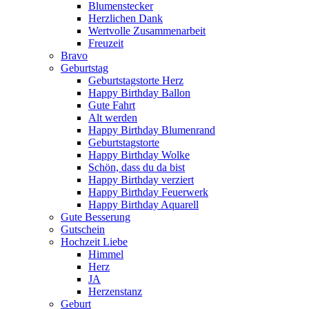
Blumenstecker
Herzlichen Dank
Wertvolle Zusammenarbeit
Freuzeit
Bravo
Geburtstag
Geburtstagstorte Herz
Happy Birthday Ballon
Gute Fahrt
Alt werden
Happy Birthday Blumenrand
Geburtstagstorte
Happy Birthday Wolke
Schön, dass du da bist
Happy Birthday verziert
Happy Birthday Feuerwerk
Happy Birthday Aquarell
Gute Besserung
Gutschein
Hochzeit Liebe
Himmel
Herz
JA
Herzenstanz
Geburt