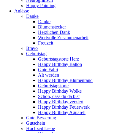
Neurografisch
Happy Painting
Anlässe
Danke
Danke
Blumenstecker
Herzlichen Dank
Wertvolle Zusammenarbeit
Freuzeit
Bravo
Geburtstag
Geburtstagstorte Herz
Happy Birthday Ballon
Gute Fahrt
Alt werden
Happy Birthday Blumenrand
Geburtstagstorte
Happy Birthday Wolke
Schön, dass du da bist
Happy Birthday verziert
Happy Birthday Feuerwerk
Happy Birthday Aquarell
Gute Besserung
Gutschein
Hochzeit Liebe