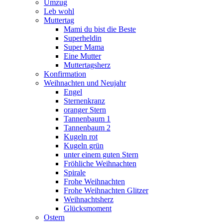
Umzug
Leb wohl
Muttertag
Mami du bist die Beste
Superheldin
Super Mama
Eine Mutter
Muttertagsherz
Konfirmation
Weihnachten und Neujahr
Engel
Sternenkranz
oranger Stern
Tannenbaum 1
Tannenbaum 2
Kugeln rot
Kugeln grün
unter einem guten Stern
Fröhliche Weihnachten
Spirale
Frohe Weihnachten
Frohe Weihnachten Glitzer
Weihnachtsherz
Glücksmoment
Ostern