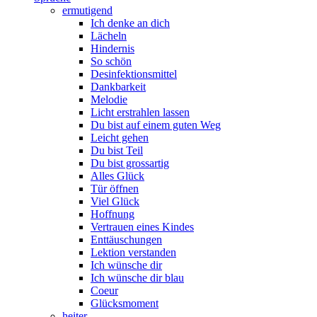
ermutigend
Ich denke an dich
Lächeln
Hindernis
So schön
Desinfektionsmittel
Dankbarkeit
Melodie
Licht erstrahlen lassen
Du bist auf einem guten Weg
Leicht gehen
Du bist Teil
Du bist grossartig
Alles Glück
Tür öffnen
Viel Glück
Hoffnung
Vertrauen eines Kindes
Enttäuschungen
Lektion verstanden
Ich wünsche dir
Ich wünsche dir blau
Coeur
Glücksmoment
heiter