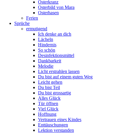
Osterkranz
Osterbild von Mara
Osterhasen
Ferien
Sprüche
ermutigend
Ich denke an dich
Lächeln
Hindernis
So schön
Desinfektionsmittel
Dankbarkeit
Melodie
Licht erstrahlen lassen
Du bist auf einem guten Weg
Leicht gehen
Du bist Teil
Du bist grossartig
Alles Glück
Tür öffnen
Viel Glück
Hoffnung
Vertrauen eines Kindes
Enttäuschungen
Lektion verstanden