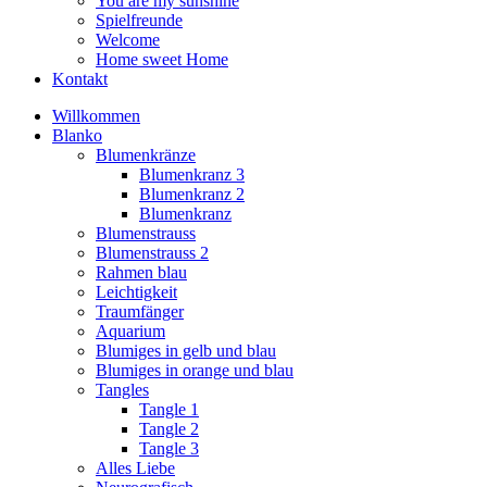
You are my sunshine
Spielfreunde
Welcome
Home sweet Home
Kontakt
Willkommen
Blanko
Blumenkränze
Blumenkranz 3
Blumenkranz 2
Blumenkranz
Blumenstrauss
Blumenstrauss 2
Rahmen blau
Leichtigkeit
Traumfänger
Aquarium
Blumiges in gelb und blau
Blumiges in orange und blau
Tangles
Tangle 1
Tangle 2
Tangle 3
Alles Liebe