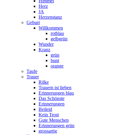
Himmel
Herz
JA
Herzenstanz
Geburt
Willkommen
rotblau
gelbgrün
Wunder
Kranz
grün
bunt
orange
Taufe
Trauer
Rilke
Trauern ist lieben
Erinnerungen blau
Das Schönste
Erinnerungen
Beileid
Kein Trost
Gute Menschen
Erinnerungen grün
grossartig