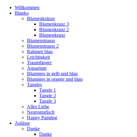
Willkommen
Blanko
Blumenkränze
Blumenkranz 3
Blumenkranz 2
Blumenkranz
Blumenstrauss
Blumenstrauss 2
Rahmen blau
Leichtigkeit
Traumfänger
Aquarium
Blumiges in gelb und blau
Blumiges in orange und blau
Tangles
Tangle 1
Tangle 2
Tangle 3
Alles Liebe
Neurografisch
Happy Painting
Anlässe
Danke
Danke