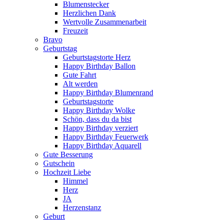
Blumenstecker
Herzlichen Dank
Wertvolle Zusammenarbeit
Freuzeit
Bravo
Geburtstag
Geburtstagstorte Herz
Happy Birthday Ballon
Gute Fahrt
Alt werden
Happy Birthday Blumenrand
Geburtstagstorte
Happy Birthday Wolke
Schön, dass du da bist
Happy Birthday verziert
Happy Birthday Feuerwerk
Happy Birthday Aquarell
Gute Besserung
Gutschein
Hochzeit Liebe
Himmel
Herz
JA
Herzenstanz
Geburt