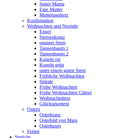
Super Mama
Eine Mutter
Muttertagsherz
Konfirmation
Weihnachten und Neujahr
Engel
Sternenkranz
oranger Stern
Tannenbaum 1
Tannenbaum 2
Kugeln rot
Kugeln grün
unter einem guten Stern
Fröhliche Weihnachten
Spirale
Frohe Weihnachten
Frohe Weihnachten Glitzer
Weihnachtsherz
Glücksmoment
Ostern
Osterkranz
Osterbild von Mara
Osterhasen
Ferien
Sprüche