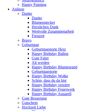
Neurografisch
Happy Painting
Anlässe
Danke
Danke
Blumenstecker
Herzlichen Dank
Wertvolle Zusammenarbeit
Freuzeit
Bravo
Geburtstag
Geburtstagstorte Herz
Happy Birthday Ballon
Gute Fahrt
Alt werden
Happy Birthday Blumenrand
Geburtstagstorte
Happy Birthday Wolke
Schön, dass du da bist
Happy Birthday verziert
Happy Birthday Feuerwerk
Happy Birthday Aquarell
Gute Besserung
Gutschein
Hochzeit Liebe