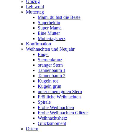
Umzug
Leb wohl
Muttertag
Mami du bist die Beste
Superheldin
Super Mama
Eine Mutter
Muttertagsherz
Konfirmation
Weihnachten und Neujahr
Engel
Sternenkranz
oranger Stern
Tannenbaum 1
Tannenbaum 2
Kugeln rot
Kugeln grün
unter einem guten Stern
Fröhliche Weihnachten
Spirale
Frohe Weihnachten
Frohe Weihnachten Glitzer
Weihnachtsherz
Glücksmoment
Ostern