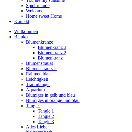
You are my sunshine
Spielfreunde
Welcome
Home sweet Home
Kontakt
Willkommen
Blanko
Blumenkränze
Blumenkranz 3
Blumenkranz 2
Blumenkranz
Blumenstrauss
Blumenstrauss 2
Rahmen blau
Leichtigkeit
Traumfänger
Aquarium
Blumiges in gelb und blau
Blumiges in orange und blau
Tangles
Tangle 1
Tangle 2
Tangle 3
Alles Liebe