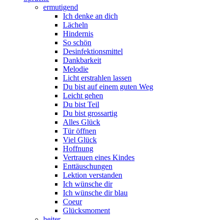
ermutigend
Ich denke an dich
Lächeln
Hindernis
So schön
Desinfektionsmittel
Dankbarkeit
Melodie
Licht erstrahlen lassen
Du bist auf einem guten Weg
Leicht gehen
Du bist Teil
Du bist grossartig
Alles Glück
Tür öffnen
Viel Glück
Hoffnung
Vertrauen eines Kindes
Enttäuschungen
Lektion verstanden
Ich wünsche dir
Ich wünsche dir blau
Coeur
Glücksmoment
heiter