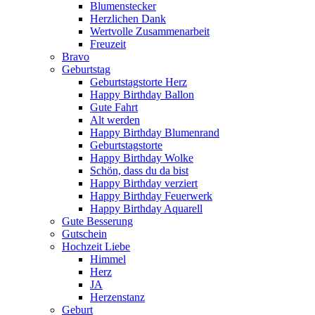
Blumenstecker
Herzlichen Dank
Wertvolle Zusammenarbeit
Freuzeit
Bravo
Geburtstag
Geburtstagstorte Herz
Happy Birthday Ballon
Gute Fahrt
Alt werden
Happy Birthday Blumenrand
Geburtstagstorte
Happy Birthday Wolke
Schön, dass du da bist
Happy Birthday verziert
Happy Birthday Feuerwerk
Happy Birthday Aquarell
Gute Besserung
Gutschein
Hochzeit Liebe
Himmel
Herz
JA
Herzenstanz
Geburt