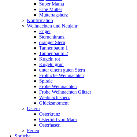
Super Mama
Eine Mutter
Muttertagsherz
Konfirmation
Weihnachten und Neujahr
Engel
Sternenkranz
oranger Stern
Tannenbaum 1
Tannenbaum 2
Kugeln rot
Kugeln grün
unter einem guten Stern
Fröhliche Weihnachten
Spirale
Frohe Weihnachten
Frohe Weihnachten Glitzer
Weihnachtsherz
Glücksmoment
Ostern
Osterkranz
Osterbild von Mara
Osterhasen
Ferien
Sprüche