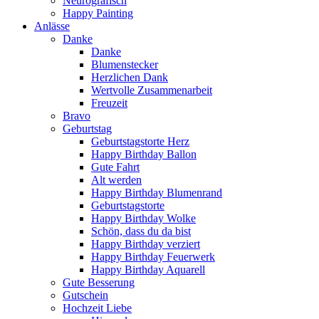
Neurografisch
Happy Painting
Anlässe
Danke
Danke
Blumenstecker
Herzlichen Dank
Wertvolle Zusammenarbeit
Freuzeit
Bravo
Geburtstag
Geburtstagstorte Herz
Happy Birthday Ballon
Gute Fahrt
Alt werden
Happy Birthday Blumenrand
Geburtstagstorte
Happy Birthday Wolke
Schön, dass du da bist
Happy Birthday verziert
Happy Birthday Feuerwerk
Happy Birthday Aquarell
Gute Besserung
Gutschein
Hochzeit Liebe