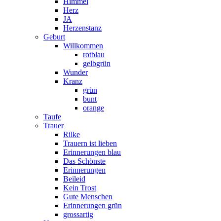
Himmel
Herz
JA
Herzenstanz
Geburt
Willkommen
rotblau
gelbgrün
Wunder
Kranz
grün
bunt
orange
Taufe
Trauer
Rilke
Trauern ist lieben
Erinnerungen blau
Das Schönste
Erinnerungen
Beileid
Kein Trost
Gute Menschen
Erinnerungen grün
grossartig