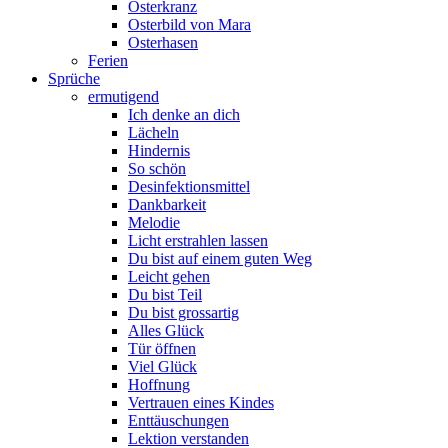
Osterkranz
Osterbild von Mara
Osterhasen
Ferien
Sprüche
ermutigend
Ich denke an dich
Lächeln
Hindernis
So schön
Desinfektionsmittel
Dankbarkeit
Melodie
Licht erstrahlen lassen
Du bist auf einem guten Weg
Leicht gehen
Du bist Teil
Du bist grossartig
Alles Glück
Tür öffnen
Viel Glück
Hoffnung
Vertrauen eines Kindes
Enttäuschungen
Lektion verstanden