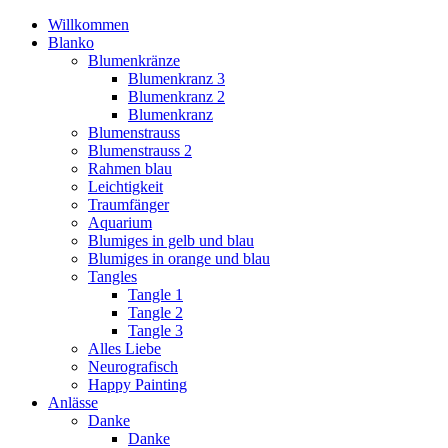
Willkommen
Blanko
Blumenkränze
Blumenkranz 3
Blumenkranz 2
Blumenkranz
Blumenstrauss
Blumenstrauss 2
Rahmen blau
Leichtigkeit
Traumfänger
Aquarium
Blumiges in gelb und blau
Blumiges in orange und blau
Tangles
Tangle 1
Tangle 2
Tangle 3
Alles Liebe
Neurografisch
Happy Painting
Anlässe
Danke
Danke