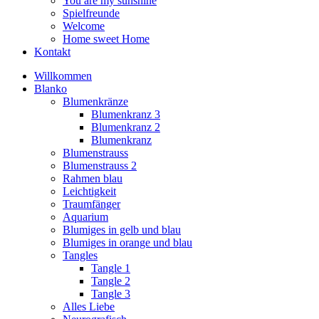
You are my sunshine
Spielfreunde
Welcome
Home sweet Home
Kontakt
Willkommen
Blanko
Blumenkränze
Blumenkranz 3
Blumenkranz 2
Blumenkranz
Blumenstrauss
Blumenstrauss 2
Rahmen blau
Leichtigkeit
Traumfänger
Aquarium
Blumiges in gelb und blau
Blumiges in orange und blau
Tangles
Tangle 1
Tangle 2
Tangle 3
Alles Liebe