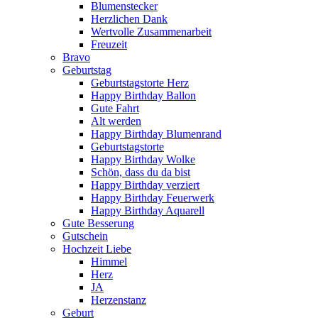
Blumenstecker
Herzlichen Dank
Wertvolle Zusammenarbeit
Freuzeit
Bravo
Geburtstag
Geburtstagstorte Herz
Happy Birthday Ballon
Gute Fahrt
Alt werden
Happy Birthday Blumenrand
Geburtstagstorte
Happy Birthday Wolke
Schön, dass du da bist
Happy Birthday verziert
Happy Birthday Feuerwerk
Happy Birthday Aquarell
Gute Besserung
Gutschein
Hochzeit Liebe
Himmel
Herz
JA
Herzenstanz
Geburt