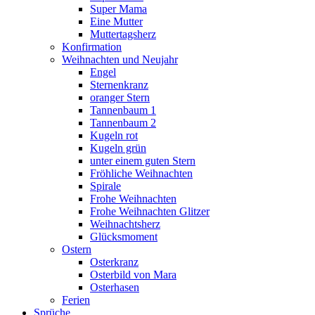
Super Mama
Eine Mutter
Muttertagsherz
Konfirmation
Weihnachten und Neujahr
Engel
Sternenkranz
oranger Stern
Tannenbaum 1
Tannenbaum 2
Kugeln rot
Kugeln grün
unter einem guten Stern
Fröhliche Weihnachten
Spirale
Frohe Weihnachten
Frohe Weihnachten Glitzer
Weihnachtsherz
Glücksmoment
Ostern
Osterkranz
Osterbild von Mara
Osterhasen
Ferien
Sprüche