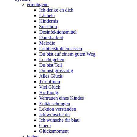
ermutigend
Ich denke an dich
Lächeln
Hindernis
So schön
Desinfektionsmittel
Dankbarkeit
Melodie
Licht erstrahlen lassen
Du bist auf einem guten Weg
Leicht gehen
Du bist Teil
Du bist grossartig
Alles Glück
Tür öffnen
Viel Glück
Hoffnung
Vertrauen eines Kindes
Enttäuschungen
Lektion verstanden
Ich wünsche dir
Ich wünsche dir blau
Coeur
Glücksmoment
heiter