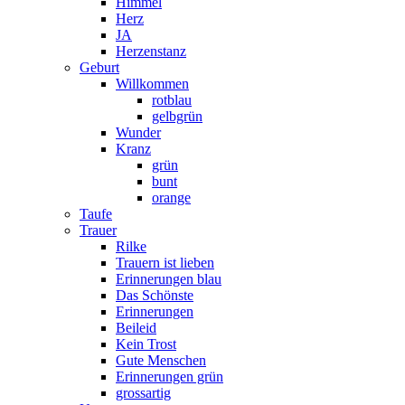
Himmel
Herz
JA
Herzenstanz
Geburt
Willkommen
rotblau
gelbgrün
Wunder
Kranz
grün
bunt
orange
Taufe
Trauer
Rilke
Trauern ist lieben
Erinnerungen blau
Das Schönste
Erinnerungen
Beileid
Kein Trost
Gute Menschen
Erinnerungen grün
grossartig