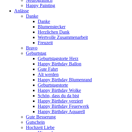
Neurografisch
Happy Painting
Anlässe
Danke
Danke
Blumenstecker
Herzlichen Dank
Wertvolle Zusammenarbeit
Freuzeit
Bravo
Geburtstag
Geburtstagstorte Herz
Happy Birthday Ballon
Gute Fahrt
Alt werden
Happy Birthday Blumenrand
Geburtstagstorte
Happy Birthday Wolke
Schön, dass du da bist
Happy Birthday verziert
Happy Birthday Feuerwerk
Happy Birthday Aquarell
Gute Besserung
Gutschein
Hochzeit Liebe