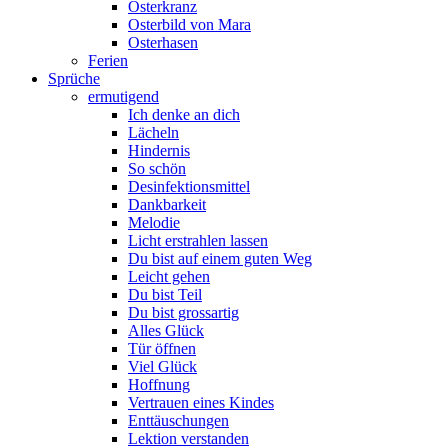
Osterkranz
Osterbild von Mara
Osterhasen
Ferien
Sprüche
ermutigend
Ich denke an dich
Lächeln
Hindernis
So schön
Desinfektionsmittel
Dankbarkeit
Melodie
Licht erstrahlen lassen
Du bist auf einem guten Weg
Leicht gehen
Du bist Teil
Du bist grossartig
Alles Glück
Tür öffnen
Viel Glück
Hoffnung
Vertrauen eines Kindes
Enttäuschungen
Lektion verstanden