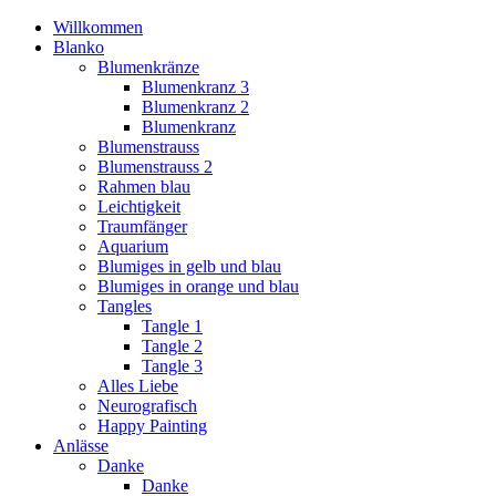
Willkommen
Blanko
Blumenkränze
Blumenkranz 3
Blumenkranz 2
Blumenkranz
Blumenstrauss
Blumenstrauss 2
Rahmen blau
Leichtigkeit
Traumfänger
Aquarium
Blumiges in gelb und blau
Blumiges in orange und blau
Tangles
Tangle 1
Tangle 2
Tangle 3
Alles Liebe
Neurografisch
Happy Painting
Anlässe
Danke
Danke