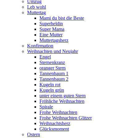
Umzug
Leb wohl
Muttertag
Mami du bist die Beste
Superheldin
Super Mama
Eine Mutter
Muttertagsherz
Konfirmation
Weihnachten und Neujahr
Engel
Sternenkranz
oranger Stern
Tannenbaum 1
Tannenbaum 2
Kugeln rot
Kugeln grün
unter einem guten Stern
Fröhliche Weihnachten
Spirale
Frohe Weihnachten
Frohe Weihnachten Glitzer
Weihnachtsherz
Glücksmoment
Ostern